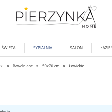
ŚWIĘTA
SYPIALNIA
SALON
ŁAZIE
TKANINY
»
»
»
ki
Bawełniane
50x70 cm
Łowickie
yteria.