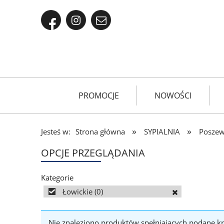
PROMOCJE
NOWOŚCI
»
»
Jesteś w:
Strona główna
SYPIALNIA
Poszew
OPCJE PRZEGLĄDANIA
Kategorie
Łowickie
(0)
Nie znaleziono produktów spełniających podane kr