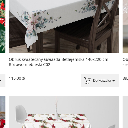
a
Obrus świąteczny Gwiazda Betlejemska 140x220 cm
Ob
Różowo-niebieski C02
sr
115,00 zł
89,
Do koszyka