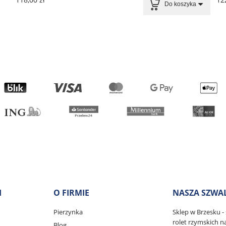
Do koszyka
I
O FIRMIE
NASZA SZWA
Pierzynka
Sklep w Brzesku - s
rolet rzymskich 
Blog