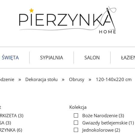
ŚWIĘTA
SYPIALNIA
SALON
ŁAZIE
TKANINY
»
»
»
dzenie
Dekoracja stołu
Obrusy
120-140x220 cm
t
Kolekcja
RKIZETA
(3)
Boże Narodzenie
(3)
SA
(3)
Gwiazdy betlejemskie
(1)
ERZYNKA
(6)
Jednokolorowe
(2)