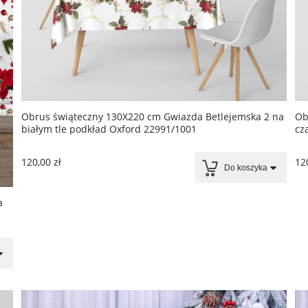
Obrus świąteczny 130X220 cm Gwiazda Betlejemska 2 na
Ob
białym tle podkład Oxford 22991/1001
cz
120,00 zł
120
Do koszyka
a