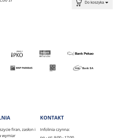
Do koszyka
LNIA
KONTAKT
zycie firan, zasłon i
Infolinia czynna:
na wymiar
pn - pt: 9:00 - 17:00