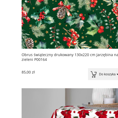
Obrus świąteczny drukowany 130x220 cm Jarzębina n
zieleni P00164
85,00 zł
Do koszyka