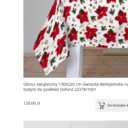
Obrus świąteczny 130X220 cm Gwiazda Betlejemska n
białym tle podkład Oxford 22378/1001
120,00 zł
Do koszyka