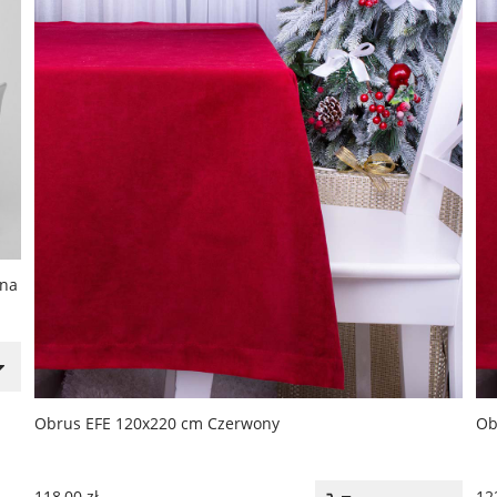
 na
Obrus EFE 120x220 cm Czerwony
Ob
118,00 zł
122