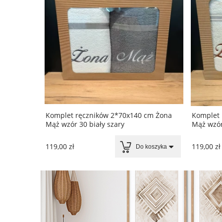
cm Żona
Komplet ręczników 2*70x140 cm Żona
Komplet 
Mąż wzór 30 biały szary
Mąż wzór
119,00 zł
119,00 zł
koszyka
Do koszyka