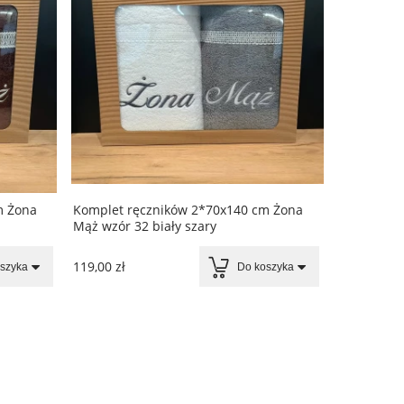
m Żona
Komplet ręczników 2*70x140 cm Żona
Pościel z 
Mąż wzór 32 biały szary
M2001
119,00 zł
110,00 zł
szyka
Do koszyka