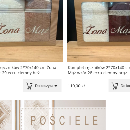
ręczników 2*70x140 cm Żona
Komplet ręczników 2*70x140 c
 29 ecru ciemny beż
Mąż wzór 28 ecru ciemny brąz
119,00 zł
Do koszyka
Do ko