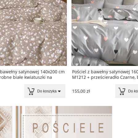
z bawełny satynowej 140x200 cm
Pościel z bawełny satynowej 16
obne białe kwiatuszki na
M1212 + prześcieradło Czarne, b
zowym tle
różowe serduszka na szarym tle
155,00 zł
Do koszyka
Do ko