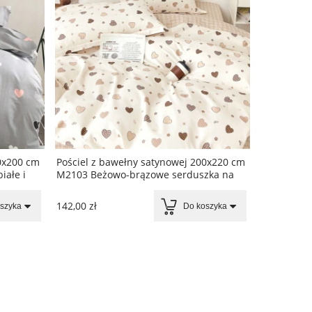
0x200 cm
Pościel z bawełny satynowej 200x220 cm
Pościel z 
iałe i
M2103 Beżowo-brązowe serduszka na
M1934 + pr
kremowym tle
na kremow
142,00 zł
155,00 zł
szyka
Do koszyka