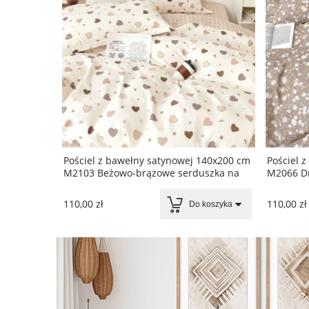
140x200 cm
Pościel z bawełny satynowej 140x200 cm
Pościel 
M2103 Beżowo-brązowe serduszka na
M2066 Dr
kremowym tle
jasnobrą
110,00 zł
110,00 zł
koszyka
Do koszyka